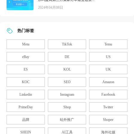
2024年04月08日
热门标签
Meta
TikTok
Temu
eBay
DE
US
ES
KOL
UK
KOC
SEO
Amazon
Linkedin
Instagram
Facebook
PrimeDay
Shop
Twitter
品牌
站外推广
Shopee
SHEIN
AI工具
海外社媒