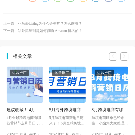
上一篇：亚马逊Listing为什么会变狗？怎么解决？
下一篇：站外流量到是如何影响 Amazon 排名的？
相关文章
运营推广
运营推广
运营推广
建议收藏！ 4月海
5月海外跨境电商热
8月跨境电商有哪些
外跨境电商营销日
门营销节点
热门营销节点？
临
4月全球跨境电商有哪
5月跨境电商营销日历
跨境电商旺季已经来
历
满
些营销节点和节日，小
来了！ 5月全球跨境电
临，小编为大家整理了
编为大家整理了4月海
商有哪些营销节点和节
8月海外营销日历，一
外...
日...
起来...
2024年04月
2024年05月
2024年08月
作者：
作者：
作者：