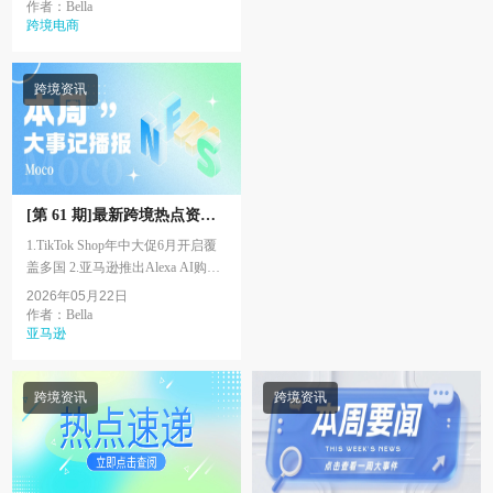
4.TikTok Shop美区2026销售额反超
作者：Bella
Target 5. T...
跨境电商
跨境资讯
[第 61 期]最新跨境热点资讯 |
亚马逊 Temu TikTokshop
1.TikTok Shop年中大促6月开启覆
盖多国 2.亚马逊推出Alexa AI购物
助手取代Rufus 3.马逊上线CDQ算
2026年05月22日
法重构Listing规则 4.Temu恢复越南
作者：Bella
站运营...
亚马逊
跨境资讯
跨境资讯