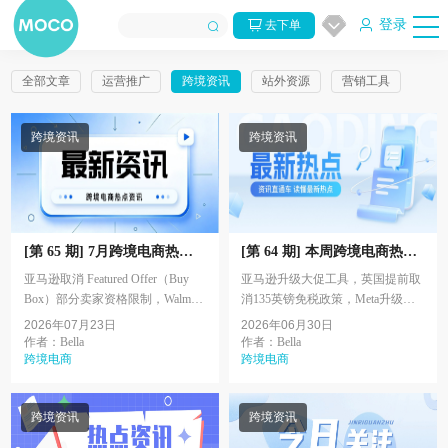
登录
去下单
全部文章
运营推广
跨境资讯
站外资源
营销工具
跨境资讯
跨境资讯
[第 65 期] 7月跨境电商热点
[第 64 期] 本周跨境电商热点
资讯
资讯
亚马逊取消 Featured Offer（Buy
亚马逊升级大促工具，英国提前取
Box）部分卖家资格限制，Walmart
消135英镑免税政策，Meta升级直
推出新卖家扶持计划，最高提供数
播带货功能，扩大联盟营销生态，
2026年07月23日
2026年06月30日
万美元费用优惠，TikTok Shop 美
沃尔玛14亿美元收购Vibe.co，eBay
作者：Bella
作者：Bella
国测试托管...
跨境电商
将于7月1日上调多品...
跨境电商
跨境资讯
跨境资讯