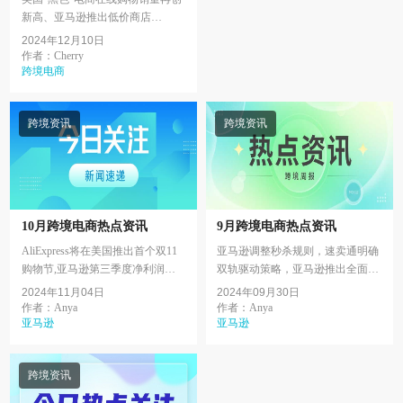
新高、亚马逊推出低价商店
Amazon Haul、Temu全面开放美国
2024年12月10日
商家注册、TikTok与Lemon8实现内
作者：Cherry
容整合、亚马逊公布202...
跨境电商
跨境资讯
跨境资讯
10月跨境电商热点资讯
9月跨境电商热点资讯
AliExpress将在美国推出首个双11
亚马逊调整秒杀规则，速卖通明确
购物节,亚马逊第三季度净利润增
双轨驱动策略，亚马逊推出全面托
至153亿美元,亚马逊测试新功
管供应链服务，沃尔玛首届假日特
2024年11月04日
2024年09月30日
能,TikTok泰国创作者超300万，实
卖活动定档‍，亚马逊秋季Prime
作者：Anya
作者：Anya
现销量3倍增长,在产品搜...
亚马逊
Day大促定档，Temu...
亚马逊
跨境资讯