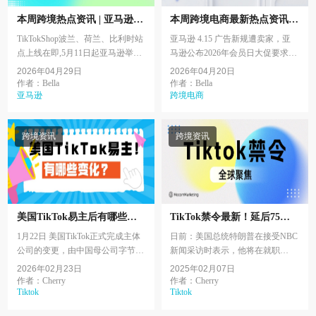
本周跨境热点资讯 | 亚马逊
本周跨境电商最新热点资讯-
Tiktok Meta
亚马逊eBayRedshop
TikTokShop波兰、荷兰、比利时站
亚马逊 4.15 广告新规遭卖家，亚
点上线在即,5月11日起亚马逊举行
马逊公布2026年会员日大促要求，
5天宠物日大促,Meta试点支付宝验
eBay与Meta测试联盟营销合作计
2026年04月29日
2026年04月20日
证提升广告权限 ,中国一季度外贸
划，Wise计划2026年Q2美国IPO，
作者：Bella
作者：Bella
同比增长15%创新...
亚马逊
小红书计划将于20...
跨境电商
跨境资讯
跨境资讯
美国TikTok易主后有哪些变
TikTok禁令最新！延后75天
化值得关注?
至2025年4月
1月22日 美国TikTok正式完成主体
日前：美国总统特朗普在接受NBC
公司的变更，由中国母公司字节跳
新闻采访时表示，他将在就职
动（ByteDance）与美国投资方签
后“极有可能”推迟对TikTok的禁令
2026年02月23日
2025年02月07日
署协议，成立一家新的美国合资企
90天。随后，他在Truth Social上确
作者：Cherry
作者：Cherry
Tiktok
Tiktok
业接手营运。那么，...
认了这一计划。...