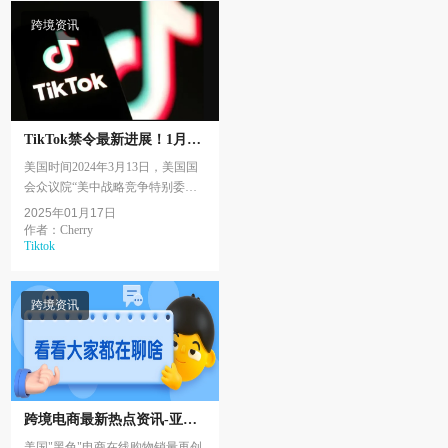
跨境资讯
TikTok禁令最新进展！1月19
日下架或迎来转机？
美国时间2024年3月13日，美国国
会众议院“美中战略竞争特别委员
会通过一项法案，根据法案:字节
2025年01月17日
跳动可能被要求在165天之内剥离
作者：Cherry
Tiktok
旗下短视频应用程序TikT...
跨境资讯
跨境电商最新热点资讯-亚马
逊TemuTikTok
美国"黑色"电商在线购物销量再创