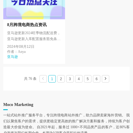
8月跨境电商热点资讯
亚马逊更新2024旺季物流配送费，
亚马逊更新入库配置服务豁免条
件，亚马逊调整B2B订单税金核
2024年08月12日
算，亚马逊AWD将开放大件商品
作者：Anya
入库，TEMU半托管即将...
亚马逊
共 76 条
1
2
3
4
5
6
Moco Marketing
一站式站外推广服务平台，专注跨境电商站外推广，助力品牌卖家海外营销。 我
们以聚焦客户的需求，提供更稳定更高效的推广解决方案和服务，持续为客户创
造最大价值为使命。 自2021年起，服务过 1000+不同品类产品的客户，近80%客