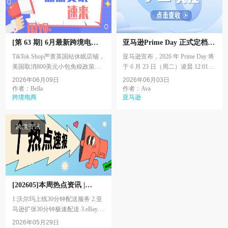
[第 63 期] 6月最新跨境电商
亚马逊Prime Day 正式定档！
热点资讯
2026会员日大促新变化
TikTok Shop严查英国站休眠店铺，
亚马逊宣布，2026 年 Prime Day 将
美国取消800美元小包免税政策，
于 6 月 23 日（周二）凌晨 12:01
亚马逊关闭“联系买家”功能，
PDT 开始，持续至 6 月 26 日（周
2026年06月09日
2026年06月03日
TikTok Shop美区2026销售额反超
五），活动共计 4 天，仅限 Prime
作者：Bella
作者：Ava
Target，Wildber...
跨境电商
会员参与...
亚马逊
跨境资讯
[202605]本周热点资讯 |
Amazon eBay TikTok
1.沃尔玛上线30分钟配送服务 2.亚
马逊扩张30分钟极速配送 3.eBay拒
绝GameStop 560亿美元收购提案
2026年05月29日