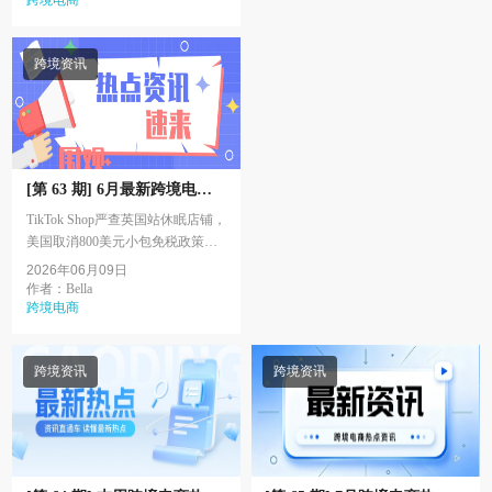
Target 5. T...
跨境电商
跨境资讯
[第 63 期] 6月最新跨境电商
热点资讯
TikTok Shop严查英国站休眠店铺，
美国取消800美元小包免税政策，
亚马逊关闭“联系买家”功能，
2026年06月09日
TikTok Shop美区2026销售额反超
作者：Bella
Target，Wildber...
跨境电商
跨境资讯
跨境资讯