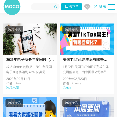
登录
去下单
跨境资讯
跨境资讯
2021年电子商务年度回顾（美
美国TikTok易主后有哪些变
国）
化值得关注?
根据 Statista 的数据，2021 年美国
1月22日 美国TikTok正式完成主体
电子商务将达到 4692 亿美元，比
公司的变更，由中国母公司字节跳
2020 年的 4316 亿美元有所增加。
动（ByteDance）与美国投资方签
2023年09月11日
2026年02月23日
2021 年第三季度，电子商务在美
署协议，成立一家新的美国合资企
作者：Ava
作者：Cherry
Tiktok
国零售总额中的份...
跨境电商
业接手营运。那么，...
跨境资讯
跨境资讯