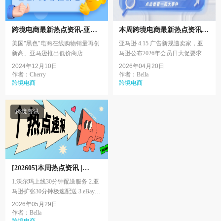
跨境电商最新热点资讯-亚马
本周跨境电商最新热点资讯-
逊TemuTikTok
亚马逊eBayRedshop
美国"黑色"电商在线购物销量再创
亚马逊 4.15 广告新规遭卖家，亚
新高、亚马逊推出低价商店
马逊公布2026年会员日大促要求，
Amazon Haul、Temu全面开放美国
eBay与Meta测试联盟营销合作计
2024年12月10日
2026年04月20日
商家注册、TikTok与Lemon8实现内
划，Wise计划2026年Q2美国IPO，
作者：Cherry
作者：Bella
容整合、亚马逊公布202...
跨境电商
小红书计划将于20...
跨境电商
跨境资讯
[202605]本周热点资讯 |
Amazon eBay TikTok
1.沃尔玛上线30分钟配送服务 2.亚
马逊扩张30分钟极速配送 3.eBay拒
绝GameStop 560亿美元收购提案
2026年05月29日
4.TikTok Shop美区2026销售额反超
作者：Bella