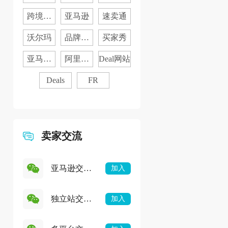
货
历
跨境资
亚马逊
速卖通
讯
沃尔玛
品牌营
买家秀
销
亚马逊
阿里国
Deal网站
品牌
际站
Deals
FR
卖家交流
亚马逊交流
加入
群
独立站交流
加入
群