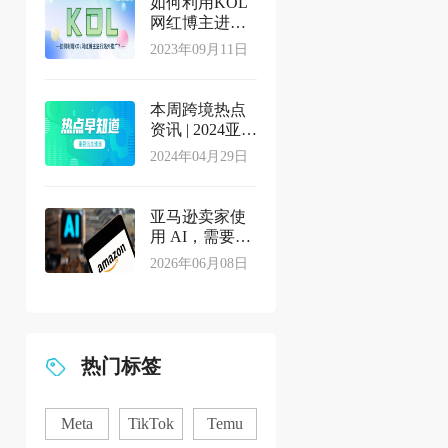
如何利用KOL
网红博主进行
站外推广？
2023年09月11日
本周跨境热点
资讯 | 2024亚马
逊Prime会员日
2024年04月29日
定档，速卖通
正在试点新流
量活动玩法...
亚马逊卖家使
用 AI，需要注
意哪些合规问
2026年06月08日
题？
热门标签
Meta
TikTok
Temu