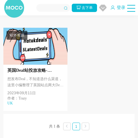
登录
去下单
站外资源
英国Deal站投放攻略-
Hotukdeals & LatestDeals
想发布Deal，不知道选什么渠道，
这里小编整理了英国站点两大Deal
网站。从网站访问量，帖子类型以
2023年09月11日
及适合的产品三个方面了解一下
作者：Trazy
UK
Hotukdeals和Lates...
共 1 条
1