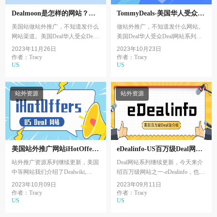
Dealmoon是怎样的网站？如
TommyDeals-美国华人受众
何推广 | 华人受众Deal网站介
Deal网站介绍1
美国站做站外推广，不知道发什么
做站外推广，不知道发什么网站。
绍2
网站渠道。美国Deal华人受众Deal
美国Deal华人受众Deal网站系列开
网站系列继续更新，本篇文章为大
始更新，本篇文章为大家介绍
2023年11月26日
2023年10月23日
家介绍Dealmoon 北美省钱日报。
Tommydeals，也被称为好物报报或
作者：Tracy
作者：Tracy
US
US
者汤米粒。
站外资源
站外资源
美国站外推广网站iHotOffers
eDealinfo-US百万级Deal网站
介绍
介绍
站外推广资源系列继续更新，美国
Deal网站系列继续更新，今天来介
中等网站我们介绍了Dealwiki,
绍百万级网站之一-eDealinfo，也是
1Sale，ShopSale等，今天来给大家
美国的老牌网址之一，至今已经运
2023年10月09日
2023年09月11日
介绍另外一个美国中型Deal站—
营了20多年的综合型Deal站，并在
作者：Tracy
作者：Tracy
US
US
ihotoffers。
网站，APP， ...