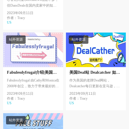
但DansDeals在国内卖家中的知名
度似乎远不及Dealnews，本期将为
2023年09月11日
大家介绍百万流量级别中最为低调
作者：Tracy
US
的综合Deal网站之...
站外资源
站外资源
Fabulesslyfrugal介绍|美国女
美国Deal站 Dealcatcher 如何
性访客为主的Deal站推荐3
推广？
Fabulesslyfrugal 由Cathy和Monica在
作为美国的老牌Deal网站，
2008年创立，致力于带来最好的在
Dealcatcher每日更新在亚马逊，沃
线优惠、清洁饮食、DIY、冷冻餐
尔玛和其他购物平台的促销信息，
2023年09月11日
2023年09月11日
食谱等等！经过多年的精心运营，
并在APP，谷歌插件和社媒群组上
作者：Tracy
作者：Tracy
US
US
Fabulessl...
拥有长期的拥护者和粉丝...
站外资源