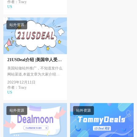
Duoshouus剁手折扣。一剁手折扣
作者：Tracy
US
介绍剁手折扣 – 全天24小时实...
站外资源
21USDeal介绍 |美国华人受众
站外Deal网站3
美国站做站外推广，不知道发什么
网站渠道,本篇文章为大家介绍华
人受众渠道系列的第三篇
2023年12月11日
-21USDEAL。21USDEl介绍美国
作者：Tracy
US
打折网,为网友提供准确、...
站外资源
站外资源