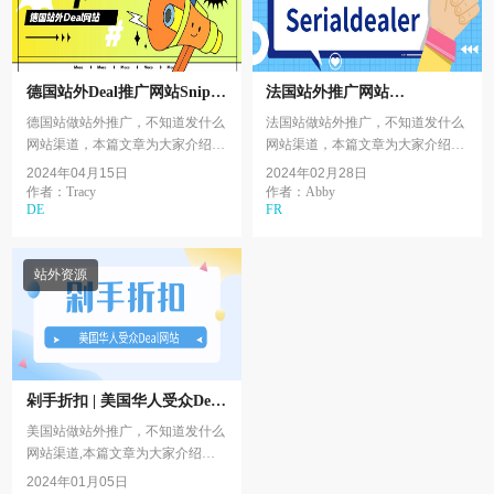
德国站外Deal推广网站Snipz
法国站外推广网站
最新介绍
Serialdealer最新介绍
德国站做站外推广，不知道发什么
法国站做站外推广，不知道发什么
网站渠道，本篇文章为大家介绍
网站渠道，本篇文章为大家介绍
Snipz。一Snipz介绍Snipz是德国新
Serialdealer。一Serialdealer介绍
2024年04月15日
2024年02月28日
兴Deal网站，每天都会在互联网上
作者：Tracy
作者：Abby
DE
FR
追踪最便宜的商品、...
站外资源
剁手折扣 | 美国华人受众Deal
网站介绍第四篇
美国站做站外推广，不知道发什么
网站渠道,本篇文章为大家介绍华
人受众渠道系列的第四篇 -
2024年01月05日