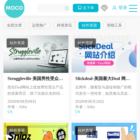
登录
去下单
全部文章
运营推广
跨境资讯
站外资源
营销工具
站外资源
站外资源
Struggleville 美国男性受众为
Slickdeal-美国最大Deal 网站
主的Deal网站1
介绍，从2.0到3.0发帖有哪些
想在Deal网站上投放男性受众产品
近两年，随着亚马逊促销推广的模
变化？
的卖家而言，除了比较出名的综合
式发生一些转变，如其推出其促销
类网站，比如Dealnews, Slickdeal等
推广平台ACC等，站外促销也在悄
2026年08月06日
2026年06月18日
渠道之外，也有其他男性受众居多
然发生一些变化，其中在 SlickDeal
作者：Abby
作者：Abby
US
US
的网站可以选择...
网站的变化尤为...
站外资源
站外资源