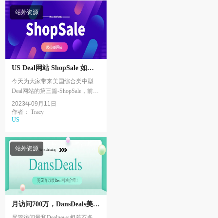
站外资源
US Deal网站 ShopSale 如何
推广？
今天为大家带来美国综合类中型
Deal网站的第三篇-ShopSale，前面
介绍了1sale和Dealwiki。Shopsale的
2023年09月11日
前身是StyleForLess，至少已经运
作者： Tracy
US
营了15年。...
站外资源
月访问700万，DansDeals美国
Deal站介绍
尽管访问量和Dealnews相差不多，