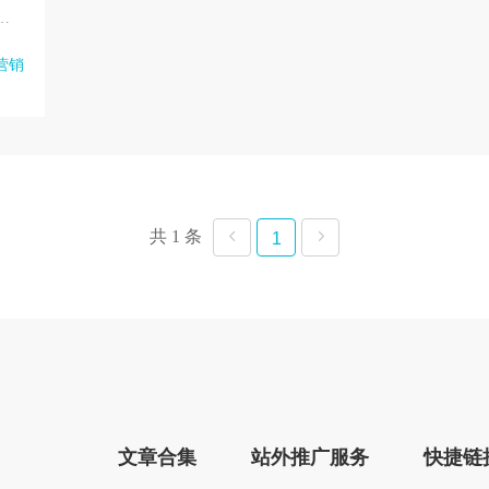
接
哪
营销
共 1 条
1
文章合集
站外推广服务
快捷链