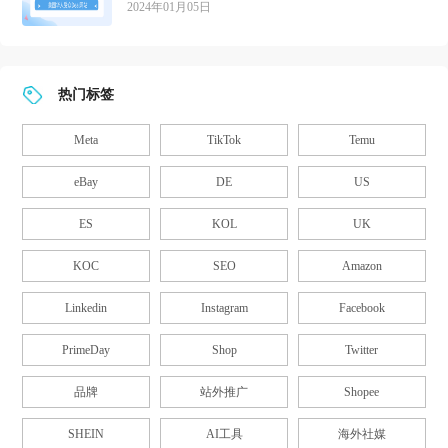
2024年01月05日
热门标签
Meta
TikTok
Temu
eBay
DE
US
ES
KOL
UK
KOC
SEO
Amazon
Linkedin
Instagram
Facebook
PrimeDay
Shop
Twitter
品牌
站外推广
Shopee
SHEIN
AI工具
海外社媒