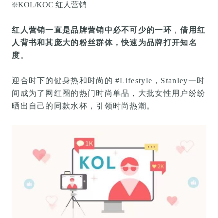
❇️
KOL/KOC 红人营销
红人营销一直是品牌营销中必不可少的一环
，
借用红
人背书和其庞大的粉丝群体，快速为品牌打开知名
度
。
迎合时下的健身热和时尚的 #Lifestyle，Stanley一时
间成为了网红圈的热门时尚单品，
大批女
性用户纷纷
晒出自己的
同款水杯，引领时尚热潮
。