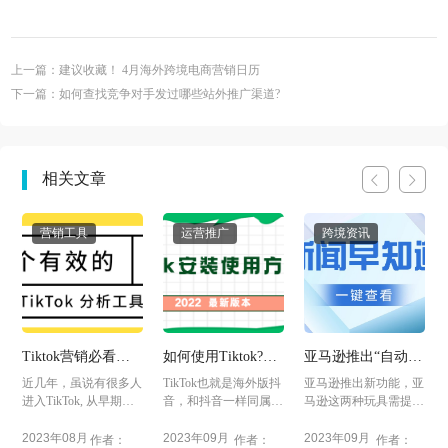
上一篇：建议收藏！ 4月海外跨境电商营销日历
下一篇：如何查找竞争对手发过哪些站外推广渠道?
相关文章
营销工具
运营推广
跨境资讯
Tiktok营销必看： 6
如何使用Tiktok?
亚马逊推出“自动化
个有效的TikTok 分
Tiktok注册教程
处理时间”新功能，
A
近几年，虽说有很多人
TikTok也就是海外版抖
亚马逊推出新功能，亚
析工具（上）
eBay加拿大站将提
；
进入TikTok, 从早期的
音，和抖音一样同属于
马逊这两种玩具需提交
供加急快速运输服
视频搬运，养账号，...
字节跳动，其整个发...
安全性文件，亚马逊
务，TikTok大力布
推...
2023年08月
2023年09月
2023年09月
作者：
作者：
作者：
局美国电商业务