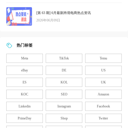
[第 63 期] 6月最新跨境电商热点资讯
2026年06月09日
热门标签
Meta
TikTok
Temu
eBay
DE
US
ES
KOL
UK
KOC
SEO
Amazon
Linkedin
Instagram
Facebook
PrimeDay
Shop
Twitter