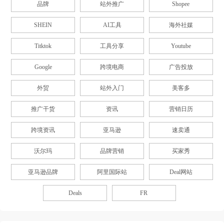
品牌
站外推广
Shopee
SHEIN
AI工具
海外社媒
Titktok
工具分享
Youtube
Google
跨境电商
广告投放
外贸
站外入门
美客多
推广干货
资讯
营销日历
跨境资讯
亚马逊
速卖通
沃尔玛
品牌营销
买家秀
亚马逊品牌
阿里国际站
Deal网站
Deals
FR