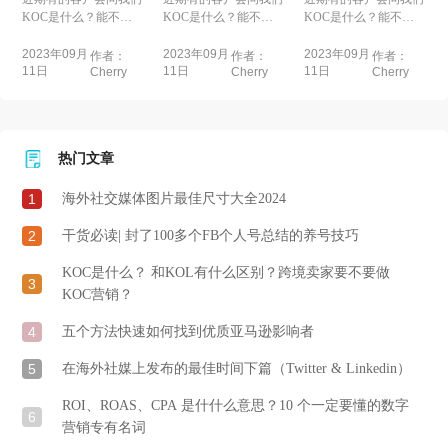
跨境卖家要不要做
跨境卖家要不要做
跨境卖家要不要做
KOC是什么？能不能
KOC是什么？能不能
KOC是什么？能不能
KOC营销？
KOC营销？
KOC营销？
做KOC的推广？了解...
做KOC的推广？了解...
做KOC的推广？了解...
2023年09月
2023年09月
2023年09月
作者：
作者：
作者：
11日
11日
11日
Cherry
Cherry
Cherry
热门文章
1
海外社交媒体图片最佳尺寸大全2024
2
干货必读| 封了100多个FB个人号总结的养号技巧
KOC是什么？ 和KOL有什么区别？跨境卖家要不要做
3
KOC营销？
4
五个方法快速如何找到优质亚马逊影响者
5
在海外社媒上发布的最佳时间下篇（Twitter & Linkedin）
ROI、ROAS、CPA 是什什么意思？10 个一定要懂的数字
6
营销专有名词