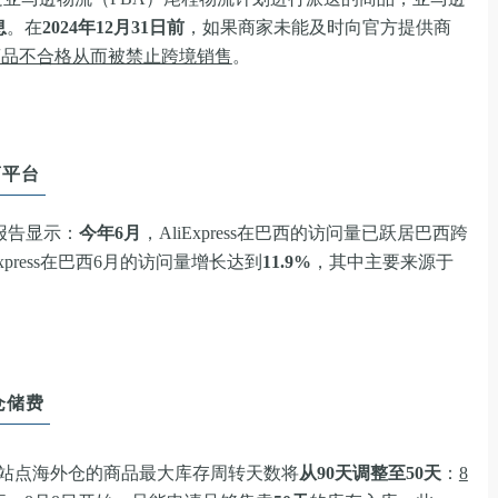
息
。在
2024年12月31日前
，如果商家未能及时向官方提供商
商品不合格从而被禁止跨境销售
。
商平台
n报告显示：
今年6月
，AliExpress在巴西的访问量已跃居巴西跨
press在巴西6月的访问量增长达到
11.9%
，其中主要来源于
仓储费
站点海外仓的商品最大库存周转天数将
从90天调整至50天
：
8