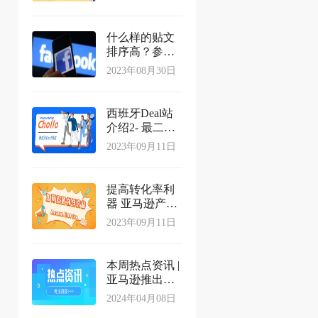
什么样的贴文
排序高？参照
Facebook《内
2023年08月30日
容传播准则》
西班牙Deal站
介绍2- 最二大
社区型Deal网
2023年09月11日
站Chollo
提高转化率利
器 亚马逊产品
划线价(List
2023年09月11日
Price)是怎么来
的？
本周热点资讯 |
亚马逊推出全
新低价电商平
2024年04月08日
台Bazaar，沃