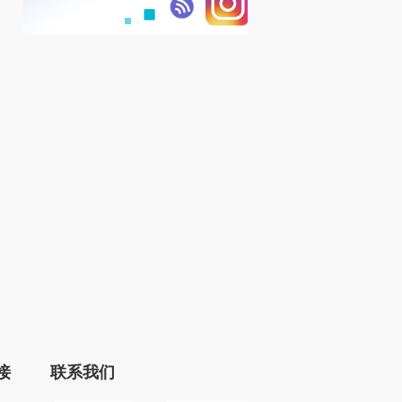
Prime Day
什么叫亚马逊站外推广？ 站
亚马逊Q2财报
外推广有哪些方式？
比增长18%，净亏
Prime Day
站外推广是指在亚马逊电商平台
亚马逊近日发布了该
美元
年为期两天的
之外进行的一系列市场推广活
财年第二季度财报
动，旨...
要的...
作者：Ava
2023年09月11
2023年09月11日
作者：
日
Cherry
接
联系我们