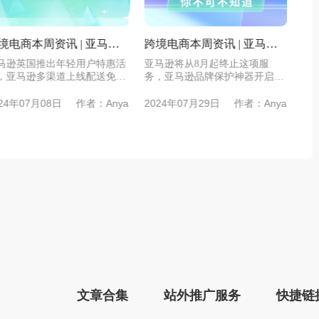
讯 | 亚马逊
跨境电商本周资讯 | 亚马逊
亚马逊公布2022年
免费App，
将从8月起终止这项服务，亚
日期！
年轻用户特惠活
亚马逊将从8月起终止这项服
亚马逊已经正式确认了
站计划拓展在
马逊品牌保护神器开启API
道上线配送免费
务，亚马逊品牌保护神器开启
的日期-亚马逊每
接口
API接口...
夏...
日
作者：Anya
2024年07月29日
作者：Anya
2023年09月11日
文章合集
站外推广服务
快捷链