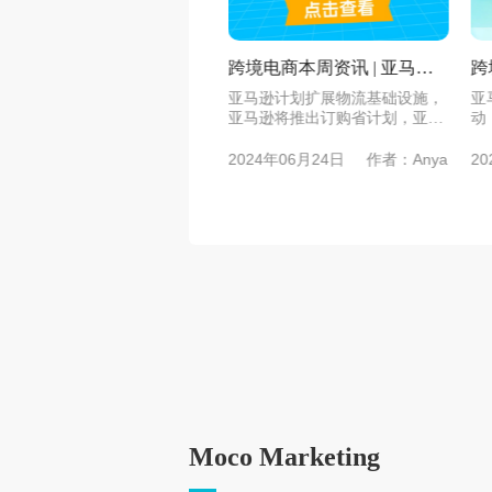
| 亚马逊欧洲
跨境电商本周资讯 | 亚马逊
跨境电商本周资
ikTok推出新
计划扩展物流基础设施，亚
多渠道上线配送
Listing打分标
亚马逊计划扩展物流基础设施，
亚马逊英国推出
tube新增两个
马逊将推出订购省计划
阿里巴巴国际
调查：黑五大促受青
亚马逊将推出订购省计划，亚马
动，亚马逊多渠
韩业务
逊近...
App...
日
作者：Anya
2024年06月24日
作者：Anya
2024年07月08
Moco Marketing