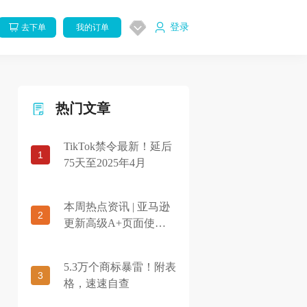
登录
去下单
我的订单
热门文章
TikTok禁令最新！延后
1
75天至2025年4月
本周热点资讯 | 亚马逊
2
更新高级A+页面使用
资格，亚马逊宣布与航
空公司Azul建立合作
5.3万个商标暴雷！附表
3
格，速速自查