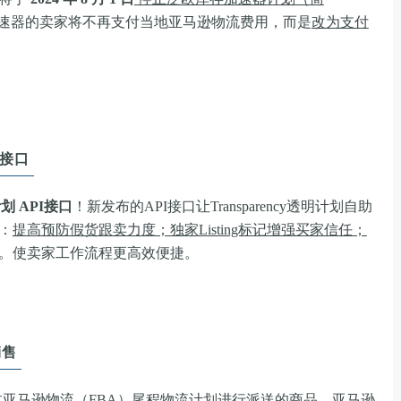
速器的卖家将不再支付当地亚马逊物流费用，而是
改为支付
I接口
明计划
API接口
！新发布的API接口让Transparency透明计划自助
：
提高预防假货跟卖力度；独家Listing标记增强买家信任；
。使卖家工作流程更高效便捷。
销售
过亚马逊物流（FBA）尾程物流计划进行派送的商品，亚马逊