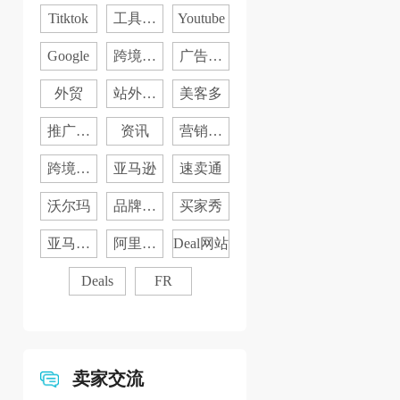
媒
Titktok
工具分
Youtube
享
Google
跨境电
广告投
商
放
外贸
站外入
美客多
门
推广干
资讯
营销日
货
历
跨境资
亚马逊
速卖通
讯
沃尔玛
品牌营
买家秀
销
亚马逊
阿里国
Deal网站
品牌
际站
Deals
FR
卖家交流