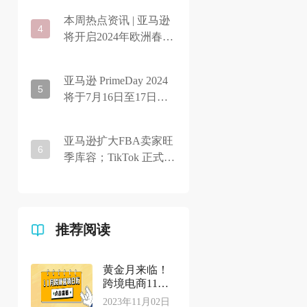
本周热点资讯 | 亚马逊
4
将开启2024年欧洲春
促，Temu正式开通南非
站点
亚马逊 PrimeDay 2024
5
将于7月16日至17日举
办
亚马逊扩大FBA卖家旺
6
季库容；TikTok 正式启
动美国电商业务；eBay
英国站针对商业客户的
附加费
推荐阅读
黄金月来临！
跨境电商11月
营销日历出炉
2023年11月02日