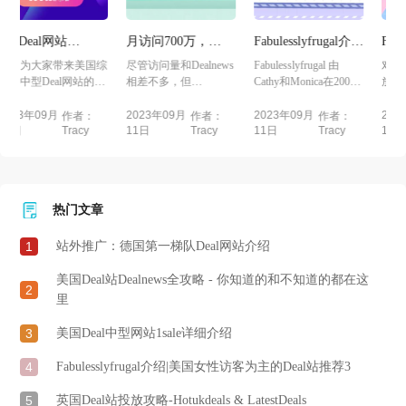
月访问700万，
Fabulesslyfrugal介
FreeStuffFinder介绍
DansDeals美国Deal
绍|美国女性访客为
| 女性受众为主的美
国综
尽管访问量和Dealnews
Fabulesslyfrugal 由
对于想在Deal网站上投
站介绍
主的Deal站推荐3
国Deal网站推荐2
的第
相差不多，但
Cathy和Monica在2008
放女性产品的卖家而
DansDeals在国内卖家
年创立，致力于带来
言，除了前面介绍的
中的知...
最...
Hi...
2023年09月
2023年09月
2023年09月
作者：
作者：
作者：
11日
11日
11日
Tracy
Tracy
Tracy
热门文章
1
站外推广：德国第一梯队Deal网站介绍
美国Deal站Dealnews全攻略 - 你知道的和不知道的都在这
2
里
3
美国Deal中型网站1sale详细介绍
4
Fabulesslyfrugal介绍|美国女性访客为主的Deal站推荐3
5
英国Deal站投放攻略-Hotukdeals & LatestDeals