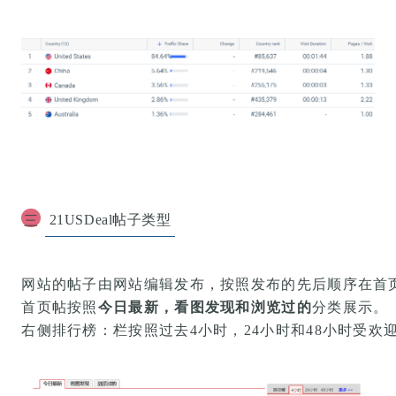
21USDeal帖子类型
三
网站的帖子由网站
编辑发布
，按照发布的
先后顺序在首
首页帖按照
今日最新，看图发现和浏览过的
分类展示。
右侧排行榜：栏按照过去4小时，24小时和48小时
受欢迎