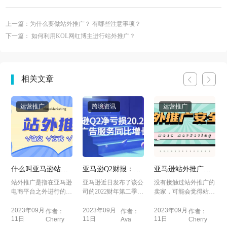
上一篇：为什么要做站外推广？ 有哪些注意事项？
下一篇： 如何利用KOL网红博主进行站外推广？
相关文章
运营推广
跨境资讯
运营推广
什么叫亚马逊站外
亚马逊Q2财报：广
亚马逊站外推广安
推广？ 站外推广有
告业务同比增长
全吗？
了
站外推广是指在亚马逊
亚马逊近日发布了该公
没有接触过站外推广的
哪些方式？
18%，净亏损20.28
电商平台之外进行的一
司的2022财年第二季度
卖家，可能会觉得站外
亿美元
系列市场推广活动，
财报，本篇文章主要
推广会有风险，担心
旨...
的...
账...
2023年09月
2023年09月
2023年09月
作者：
作者：
作者：
11日
11日
11日
Cherry
Ava
Cherry