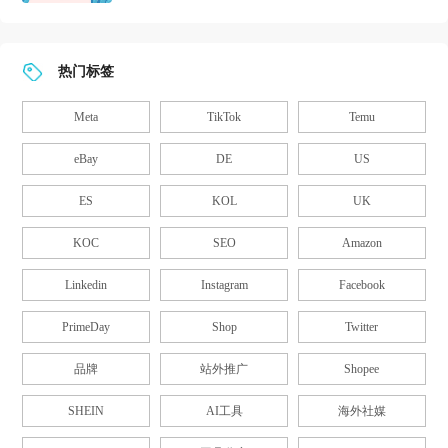
热门标签
Meta
TikTok
Temu
eBay
DE
US
ES
KOL
UK
KOC
SEO
Amazon
Linkedin
Instagram
Facebook
PrimeDay
Shop
Twitter
品牌
站外推广
Shopee
SHEIN
AI工具
海外社媒