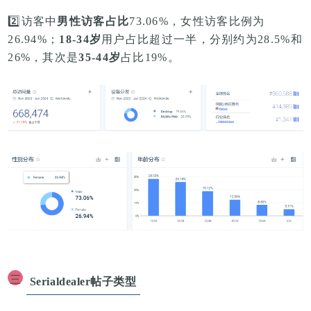
2️⃣
访客中
男性访客占比
73.06%，女性访客比例为
26.94%；
18-34岁
用户占比
超过一半
，分别约为28.5%和
26%，其次是
35-44岁
占比19%。
三
Serialdealer
帖子类型