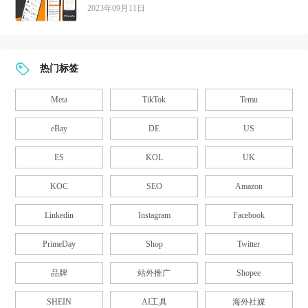
2023年09月11日
热门标签
Meta
TikTok
Temu
eBay
DE
US
ES
KOL
UK
KOC
SEO
Amazon
Linkedin
Instagram
Facebook
PrimeDay
Shop
Twitter
品牌
站外推广
Shopee
SHEIN
AI工具
海外社媒