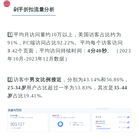
二
剁手折扣流量分析
1️⃣平均
月访问量约
10万以上，美国访客占比约为
91%，
PC端访问占比
92.22
%
。平均每个访客访问
3
.
42
个页面，平均
访问持续时间：
4分40秒
。 （2023
年10月-2023年12月数据）
2️⃣
访客中
男女比例接近
，分别为43.14%和56.86%，
25-34岁
用户占比
超过一半
为53.83%，其次是
35-44
岁
占比19.41%.