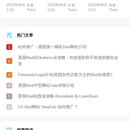
中的知...
最...
2023年09月
2023年09月
2023年09月
作者：
作者：
作者：
11日
11日
11日
Tracy
Tracy
Tracy
热门文章
1
站外推广：德国第一梯队Deal网站介绍
美国Deal站Dealnews全攻略 - 你知道的和不知道的都在这
2
里
3
Fabulesslyfrugal介绍|美国女性访客为主的Deal站推荐3
4
美国Deal中型网站1sale详细介绍
5
英国Deal站投放攻略-Hotukdeals & LatestDeals
6
US Deal网站 ShopSale 如何推广？