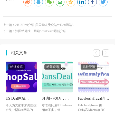
上一篇：21USDeal介绍 |美国华人受众站外Deal网站3
下一篇：法国站外推广网站Serialdealer最新介绍
相关文章
站外资源
站外资源
站外资源
级
US Deal网站
月访问700万，
Fabulesslyfrugal介
ShopSale 如何推
DansDeals美国Deal
绍|美国女性访客为
今天为大家带来美国综
尽管访问量和Dealnews
Fabulesslyfrugal 由
广？
站介绍
主的Deal站推荐3
级
合类中型Deal网站的第
相差不多，但
Cathy和Monica在2008
.
三篇-ShopSale，前...
DansDeals在国内卖家
年创立，致力于带来