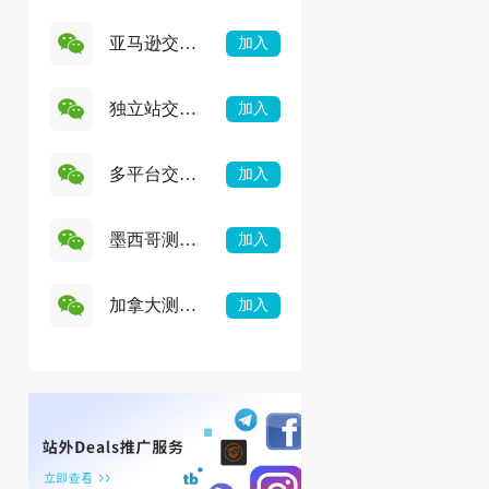
亚马逊交流
加入
群
独立站交流
加入
群
多平台交流
加入
群
墨西哥测评
加入
群
加拿大测评
加入
群