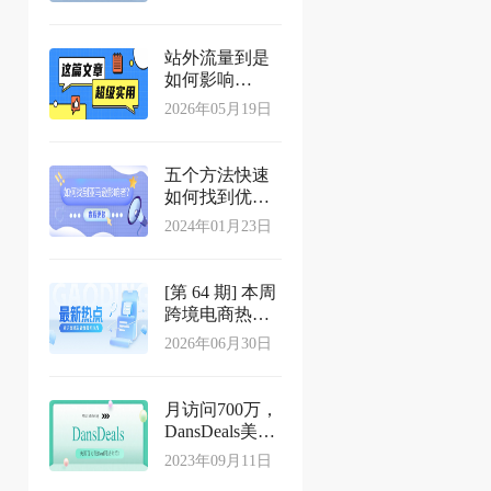
站、澳洲站，
亚马逊美国站
公布假日季退
站外流量到是
货期限
如何影响
Amazon 排名
2026年05月19日
的？
五个方法快速
如何找到优质
亚马逊影响者
2024年01月23日
[第 64 期] 本周
跨境电商热点
资讯
2026年06月30日
月访问700万，
DansDeals美国
Deal站介绍
2023年09月11日