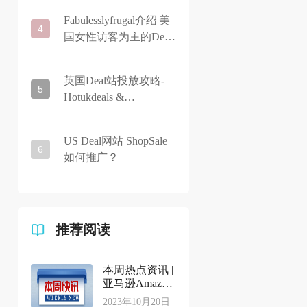
Fabulesslyfrugal介绍|美
4
国女性访客为主的Deal
站推荐3
英国Deal站投放攻略-
5
Hotukdeals &
LatestDeals
US Deal网站 ShopSale
6
如何推广？
推荐阅读
本周热点资讯 |
亚马逊Amazon
SEND上线美国
2023年10月20日