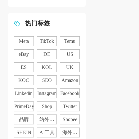
热门标签
Meta
TikTok
Temu
eBay
DE
US
ES
KOL
UK
KOC
SEO
Amazon
Linkedin
Instagram
Facebook
PrimeDay
Shop
Twitter
品牌
站外推
Shopee
广
SHEIN
AI工具
海外社