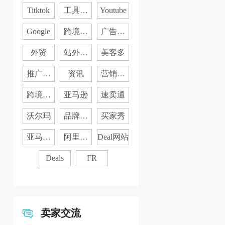
媒
Titktok
工具分
Youtube
享
Google
跨境电
广告投
商
放
外贸
站外入
美客多
门
推广干
资讯
营销日
货
历
跨境资
亚马逊
速卖通
讯
沃尔玛
品牌营
买家秀
销
亚马逊
阿里国
Deal网站
品牌
际站
Deals
FR
卖家交流