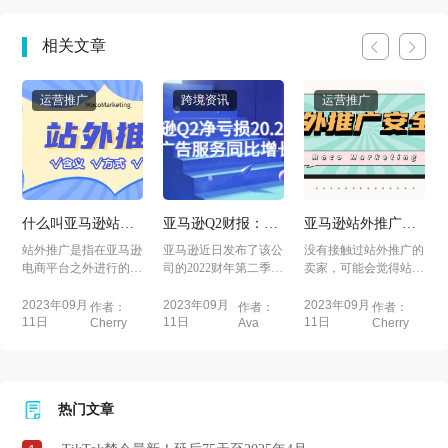
相关文章
运营推广
跨境资讯
运营推广
什么叫亚马逊站外
亚马逊Q2财报：广
亚马逊站外推广安
推广？ 站外推广有
告业务同比增长
全吗？
了
站外推广是指在亚马逊
亚马逊近日发布了该公
没有接触过站外推广的
哪些方式？
18%，净亏损20.28
电商平台之外进行的一
司的2022财年第二季度
卖家，可能会觉得站外
亿美元
系列市场推广活动，
财报，本篇文章主要
推广会有风险，担心
旨...
的...
账...
2023年09月
2023年09月
2023年09月
作者：
作者：
作者：
11日
11日
11日
Cherry
Ava
Cherry
热门文章