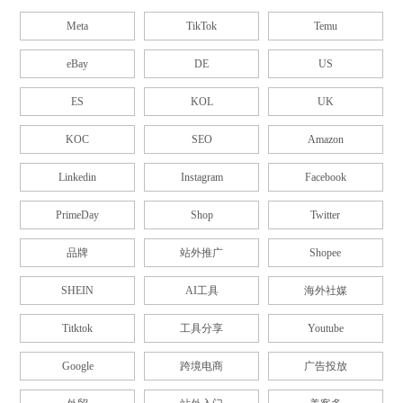
Meta
TikTok
Temu
eBay
DE
US
ES
KOL
UK
KOC
SEO
Amazon
Linkedin
Instagram
Facebook
PrimeDay
Shop
Twitter
品牌
站外推广
Shopee
SHEIN
AI工具
海外社媒
Titktok
工具分享
Youtube
Google
跨境电商
广告投放