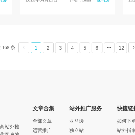
2026年04月29日
20
马逊
作者：Bella
亚马逊
贸同比增长15%创新...
IP
 168 条
1
2
3
4
5
6
12
文章合集
站外推广服务
快捷链
全部文章
亚马逊
如何下
商站外推
运营推广
独立站
站外指
聚焦客户的