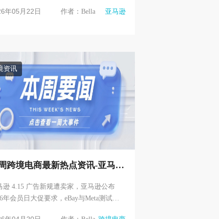
CDQ算法重构Listing规则 4.Temu恢复越
26年05月22日
作者：Bella
亚马逊
运营...
境资讯
周跨境电商最新热点资讯-亚马逊
ayRedshop
马逊 4.15 广告新规遭卖家，亚马逊公布
26年会员日大促要求，eBay与Meta测试联
营销合作计划，Wise计划2026年Q2美国