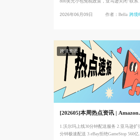
800美元小包免税政策，亚马逊关闭“联系
家”功能，TikTok Shop美区2026销售额反
2026年06月09日
作者：Bella
跨境
Target，Wildber...
跨境资讯
[202605]本周热点资讯 | Amazon
eBay TikTok
1.沃尔玛上线30分钟配送服务 2.亚马逊扩张
分钟极速配送 3.eBay拒绝GameStop 560