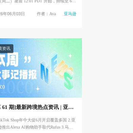
周二）凌晨 12:01 PDT 开始，持续至 6
 26 日（周五），活动共计 4 天，仅限
26年06月03日
作者：Ava
亚马逊
ime 会员参与...
境资讯
第 61 期]最新跨境热点资讯 | 亚马
Temu TikTokshop
TikTok Shop年中大促6月开启覆盖多国 2.亚
推出Alexa AI购物助手取代Rufus 3.马逊