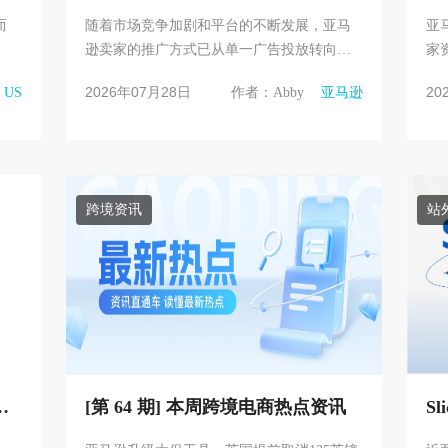
取订单？
而
随着市场竞争加剧和平台的不断发展，亚马
亚马
逊卖家的推广方式已从单一广告投放转向多
家
他男
渠道组合营销。过去，卖家主要依靠关键词
最高
2026年07月28日
20
US
作者：Abby
亚马逊
排名、自然搜索和站内广告获...
国测
跨境资讯
站
度
[第 64 期] 本周跨境电商热点资讯
S
模
从