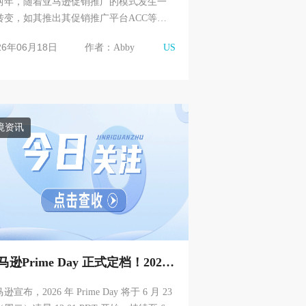
两年，随着亚马逊促销推广的模式发生一
转变，如其推出其促销推广平台ACC等，
外促销也在悄然发生一些变化，其中在
26年06月18日
作者：Abby
US
ickDeal 网站的变化尤为...
境资讯
马逊Prime Day 正式定档！2026
员日大促新变化
逊宣布，2026 年 Prime Day 将于 6 月 23