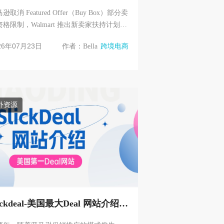
逊取消 Featured Offer（Buy Box）部分卖
资格限制，Walmart 推出新卖家扶持计划，
提供数万美元费用优惠，TikTok Shop 美
26年07月23日
作者：Bella
跨境电商
试托管...
外资源
lickdeal-美国最大Deal 网站介绍，
2.0到3.0发帖有哪些变化？