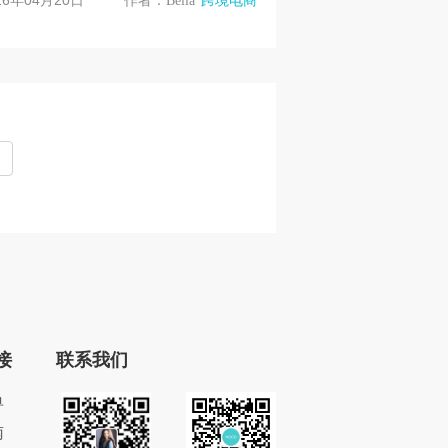
26年04月20日
作者：Bella
跨境电商
O，小红书计划将于20...
接
联系我们
单
南