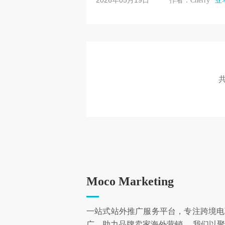
2026年05月19日
作者：Cherry
亚
这一现象，要回到亚马逊的底...
共
Moco Marketing
一站式站外推广服务平台，专注跨境电
广，助力品牌卖家海外营销。 我们以