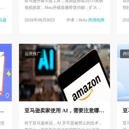
亚马逊升级大促工具，英国提前取消135英镑
近
马
免税政策，Meta升级直播带货功能，扩大联
些
希
盟营销生态，沃尔玛14亿美元收购Vibe.co，
站
2026年06月30日
20
马逊
作者：Bella
跨境电商
eBay将于7月1日上调多品...
Sl
运营推广
跨
资
亚马逊卖家使用 AI，需要注意哪些
亚
合规问题？
会
取消
对于亚马逊来说，AI 并不是被禁止的技术，
亚马