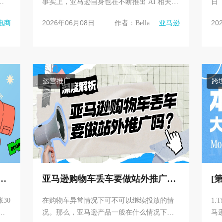
买
事实上，亚马逊自身也在不断推出 AI 相关功
日（
超
能，包括 AI Listing 优化\AI 购物助手 Rufus
月
2026年06月08日
20
电商
作者：Bella
亚马逊
等工具。...
Pr
运营推广
跨
亚马逊购物车丢车要做站外推广
[
吗？
逊 
30
在购物车异常情况下可不可以继续投放的情
1.
亿美
况。那么，亚马逊产品一般在什么情况下会
马逊