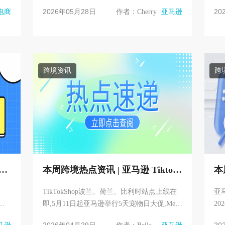
额反
丢失购物车？以及购物车丢失又会对站外推
上线
2026年05月28日
20
电商
作者：Cherry
亚马逊
广产生哪些影响？
南站
跨境资讯
跨
 排
本周跨境热点资讯 | 亚马逊 Tiktok
本
Meta
eB
TikTokShop波兰、荷兰、比利时站点上线在
亚
广
即,5月11日起亚马逊举行5天宠物日大促,Meta
20
解
试点支付宝验证提升广告权限 ,中国一季度外
盟