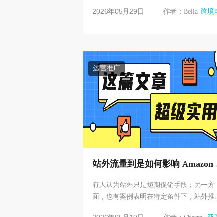
元收购提案 4.TikTok Shop美区2026销售
2026年05月29日
作者：Bella
跨境
超Target 5. T...
运营推广
站外流量到是如何影响 Amazon
名的？
有人认为站外只是短期促销手段；另一方
面，也有案例表明在特定条件下，站外推
确实能够影响销量结构和排名表现。 要理