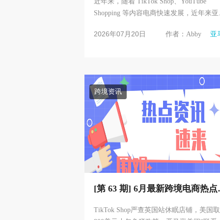
近年来，随着 TikTok Shop、YouTube
式
Shopping 等内容电商快速发展，近年来亚
逊也开始加强品牌与创作者之间的连接，
2026年07月20日
作者：Abby
亚
望借助 Creator 的内容影...
跨境资讯
[第 63 期] 6月最新跨境电商热点
讯
TikTok Shop严查英国站休眠店铺，美国