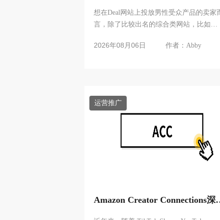
Deal网站1
想在Deal网站上投放男性受众产品的卖家
言，除了比较出名的综合类网站，比如
Dealnews, Slickdeal等渠道之外，也有其
2026年08月06日
作者：Abby
性受众居多的网站可以选择...
运营推广
Amazon Creator Connections深
解析：亚马逊为何重构联盟营销